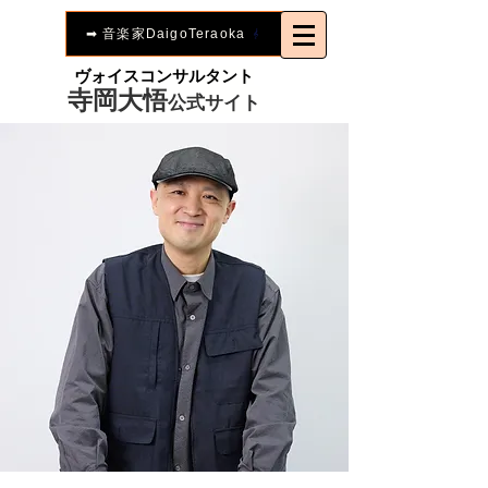
➡︎ 音楽家DaigoTeraoka
ヴォイスコンサルタント
寺岡大悟
公式サイト