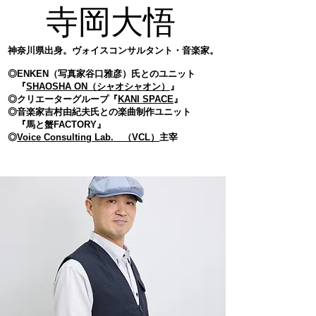
寺岡大悟
神奈川県出身。ヴォイスコンサルタント・音楽家。
◎ENKEN（写真家谷口雅彦）氏とのユニット
『
SHAOSHA ON（シャオシャオン）
』
◎クリエーターグループ『
KANI SPACE
』
◎音楽家吉村由紀夫氏との楽曲制作ユニット
『馬と蟹FACTORY』
​◎
Voice Consulting Lab. （VCL）
主宰