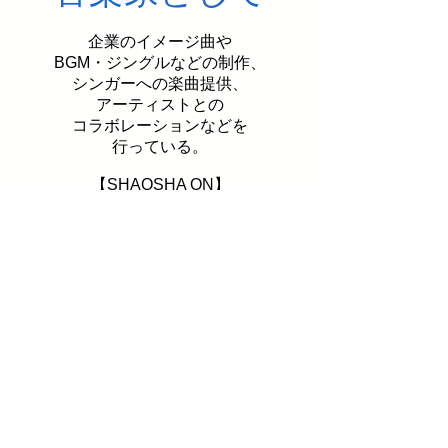
企業のイメージ曲や
BGM・ジングルなどの制作、
シンガーへの楽曲提供、
アーティストとの
コ
ラボレーションなどを
行っている。
【
SHAOSHA ON
】
シャオシャオン。
縁顕（ENKEN）こと
写真家谷口雅彦氏との
写真家音楽家ユニット。
アート制作やイベント、
コンサルティングなどを
行っている。
【馬と蟹FACTORY
】
​音楽家・ベーシストの
吉村由紀夫氏との
楽曲制作ユニット。